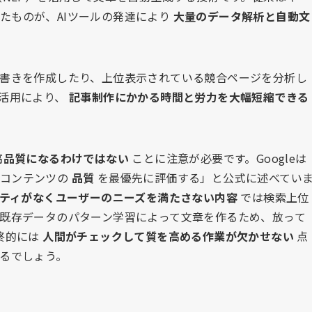
たものが、AIツールの発達により
大量のデータ解析と自動文
下書きを作成したり、上位表示されている競合ページを分析し
の活用により、
記事制作にかかる時間と労力を大幅短縮できる
高品質になるわけではない
ことに注意が必要です。Googleは
でコンテンツの
品質
を最優先に評価する」と公式に述べてい
ティがなくユーザーのニーズを満たさない内容
では検索上位
は既存データのパターン学習によって文章を作るため、放って
終的には
人間がチェックして質を高める作業が欠かせない
点
えるでしょう。