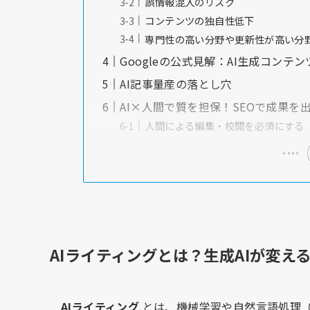
誤情報混入のリスク
コンテンツの独自性低下
専門性の高い分野や更新性が高い分
Googleの公式見解：AI生成コン
AI記事量産の落とし穴
AI×人間で質を担保！SEOで成果を
人間による編集・校閲を必須にする
AIライティングとは？生成AIが変え
AIライティング
とは、機械学習や自然言語処理（